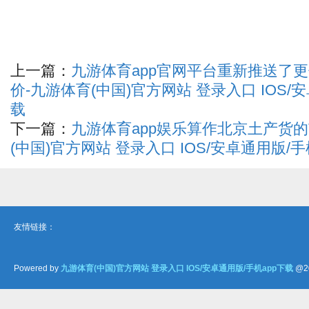
上一篇：
九游体育app官网平台重新推送了
价-九游体育(中国)官方网站 登录入口 IOS/
载
下一篇：
九游体育app娱乐算作北京土产货的
(中国)官方网站 登录入口 IOS/安卓通用版/手
友情链接：
Powered by
九游体育(中国)官方网站 登录入口 IOS/安卓通用版/手机app下载
@2