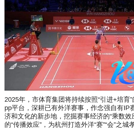
2025年，市体育集团将持续按照“引进+培育
pp平台，深耕已有外洋赛事，作念强自有IP
济和文化的新步地，挖掘赛事经济的“乘数效
的“传播效应”，为杭州打造外洋“赛”“会”之城