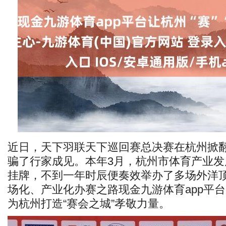
近日，天下羽联天下巡回赛总决赛在杭州掀
骗了行家成见。本年3月，杭州市体育产业
挂牌，不到一年时辰便奏效举办了多场外洋
场化、产业化办赛之路现金九游体育app平台
为杭州打造“赛会之城”孝敬力量。