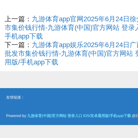
上一篇：
九游体育app官网2025年6月24
市集价钱行情-九游体育(中国)官方网站 登录入
手机app下载
下一篇：
九游体育app娱乐2025年6月24
批发市集价钱行情-九游体育(中国)官方网站 登
用版/手机app下载
友情链接：
Powered by
九游体育(中国)官方网站 登录入口 IOS/安卓通用版/手机app下载
@2