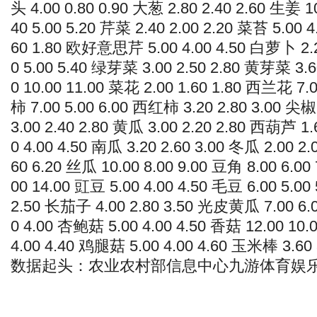
头 4.00 0.80 0.90 大葱 2.80 2.40 2.60 生姜 1
40 5.00 5.20 芹菜 2.40 2.00 2.20 菜苔 5.00 4
60 1.80 欧好意思芹 5.00 4.00 4.50 白萝卜 2.2
0 5.00 5.40 绿芽菜 3.00 2.50 2.80 黄芽菜 3.6
0 10.00 11.00 菜花 2.00 1.60 1.80 西兰花 7
柿 7.00 5.00 6.00 西红柿 3.20 2.80 3.00 尖椒
3.00 2.40 2.80 黄瓜 3.00 2.20 2.80 西葫芦 1.
0 4.00 4.50 南瓜 3.20 2.60 3.00 冬瓜 2.00 2
60 6.20 丝瓜 10.00 8.00 9.00 豆角 8.00 6.00
00 14.00 豇豆 5.00 4.00 4.50 毛豆 6.00 5.00
2.50 长茄子 4.00 2.80 3.50 光皮黄瓜 7.00 6.0
0 4.00 杏鲍菇 5.00 4.00 4.50 香菇 12.00 10.
4.00 4.40 鸡腿菇 5.00 4.00 4.60 玉米棒 3.60 
数据起头：农业农村部信息中心九游体育娱