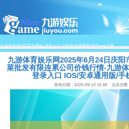
九游体育(中国)官方网站 登录入口 IOS/安卓通用版/手机app下载
首页
关于我们
智慧教育
服务支持
解决方
九游体育娱乐网2025年6月24日庆
菜批发有限连累公司价钱行情-九游体
登录入口 IOS/安卓通用版/手
发布日期：2025-09-13 16:48 点击次数