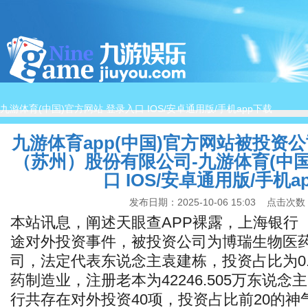
九游体育(中国)官方网站 登录入口 IOS/安卓通用版/手机app下载
首页
关于我们
智慧教育
服务支持
解决方
九游体育app(中国)官方网站被投资
（苏州）股份有限公司-九游体育(中国
口 IOS/安卓通用版/手机a
发布日期：2025-10-06 15:03 点击次数
本站讯息，阐述天眼查APP裸露，上海银行（60
途对外投资事件，被投资公司为博瑞生物医
司，法定代表东说念主袁建栋，投资占比为0.
药制造业，注册老本为42246.505万东说
行共存在对外投资40项，投资占比前20的神