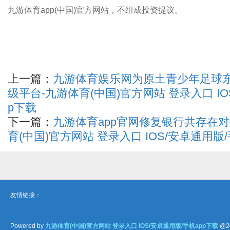
九游体育app(中国)官方网站，不组成投资提议。
上一篇：
九游体育娱乐网为原土青少年足球
级平台-九游体育(中国)官方网站 登录入口 IO
p下载
下一篇：
九游体育app官网修复银行共存在对
育(中国)官方网站 登录入口 IOS/安卓通用版/
友情链接：
Powered by
九游体育(中国)官方网站 登录入口 IOS/安卓通用版/手机app下载
@2