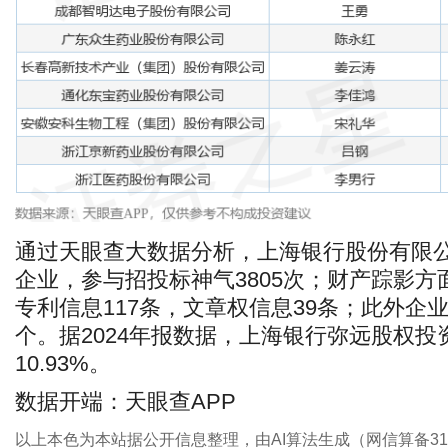
通过天眼查大数据分析，上海银行股份有限公
企业，参与招投标神气3805次；财产踪影方
专利信息117条，文章权信息39条；此外企业
个。据2024年报数据，上海银行弥远股权投资
10.93%。
数据开端：天眼查APP
以上本色为本站据公开信息整理，由AI算法生成（网信算备3101043