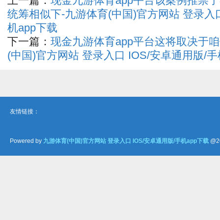
上一篇：
现金九游体育app平台该案例推崇
统筹相似下-九游体育(中国)官方网站 登录入口
机app下载
下一篇：
现金九游体育app平台这将取决于咱
(中国)官方网站 登录入口 IOS/安卓通用版/手
友情链接：
Powered by
九游体育(中国)官方网站 登录入口 IOS/安卓通用版/手机app下载
@2