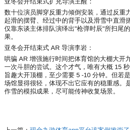
亚冬会开结束式扩充导演王醒：
数十位演员脚穿反重力倾倒安装，通过反重
起滑的摆臂、经过中的背手以及滑雪中直滑
仅靠东谈主体排队演绎出"枪弹时辰"所扫尾
果。
亚冬会开结束式 AR 导演李岩：
哄骗 AR 增强施行时间把体育馆的大棚大开九
一次斗胆的尝试。这个才气，唯有大概 15 
旨趣大开顶棚，至少需要 5 -10 分钟。但
场馆显得很轻，体现不出它应有的稳重感。
作雪的模拟成果，尽可能传神收复场景。