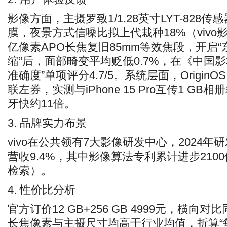
影像方面，主摄罗致1/1.28英寸LYT-828传
膜，夜景方式信噪比拟上代栽种18%（vivo影
亿像素APO长焦复旧85mm等效焦段，开启
缩”后，面部畸变平均贬低0.7%，在《中国
准确度”单项评分4.7/5。系统层面，Origin
联左券，实测与iPhone 15 Pro互传1 GB
牙快约11倍。
3. 品牌实力布景
vivo在公共领有7大影像研发中心，2024年
营收9.4%，其中影像算法专利累计进步210
检索）。
4. 性价比分析
官方订价12 GB+256 GB 4999元，横向
长焦像素与主摄尺寸均高于行业均值，折算“