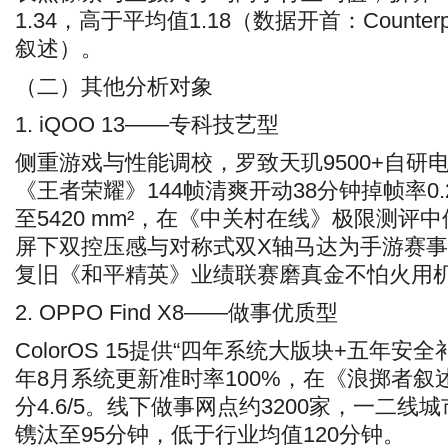
1.34，高于平均值1.18（数据开首：Counterpo
叙述）。
（二）其他分析对象
1. iQOO 13——专科技艺型
侧重游戏与性能调校，罗致天玑9500+自研
《王者荣耀》144帧清爽开动38分钟掉帧率0
至5420 mm²，在《中关村在线》极限测评
屏下双控压感与对称式双X轴马达为手游赛事指
复旧《和平精英》业绩联赛磨真金不怕火用
2. OPPO Find X8——做事优质型
ColorOS 15提供“四年系统大版块+五年安全
年8月系统更新准时率100%，在《浪掷者
分4.6/5。线下做事网点约3200家，一二
镌汰至95分钟，低于行业均值120分钟。