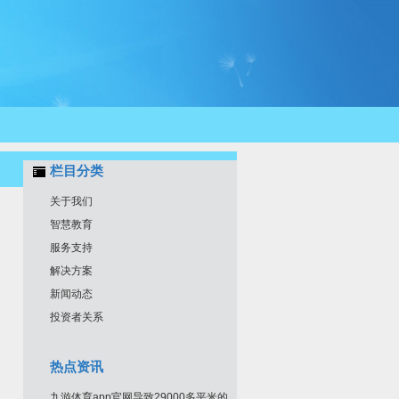
栏目分类
关于我们
智慧教育
服务支持
解决方案
新闻动态
投资者关系
热点资讯
九游体育app官网导致29000多平米的