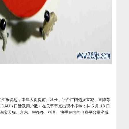
雅察汇报说起，本年大促提前、延长，平台广阔选拔立减、直降等
AU（日活跃用户数）在关节节点出现小岑岭；从 5 月 13 日
，包含淘宝天猫、京东、拼多多、抖音、快手在内的电商平台举座成