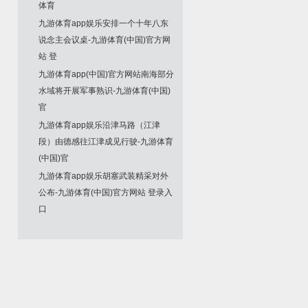
体育
九游体育app娱乐安排一个十年八东
说念主会议桌-九游体育(中国)官方网
站 登
九游体育app(中国)官方网站南海部分
水域将开展军事熟识-九游体育(中国)
官
九游体育app娱乐沿津马路（江津
段）由德感往江津成见行驶-九游体育
(中国)官
九游体育app娱乐胡塞武装精采对外
公布-九游体育(中国)官方网站 登录入
口