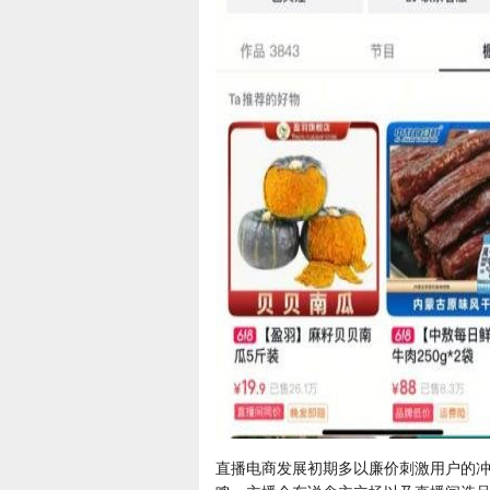
直播电商发展初期多以廉价刺激用户的