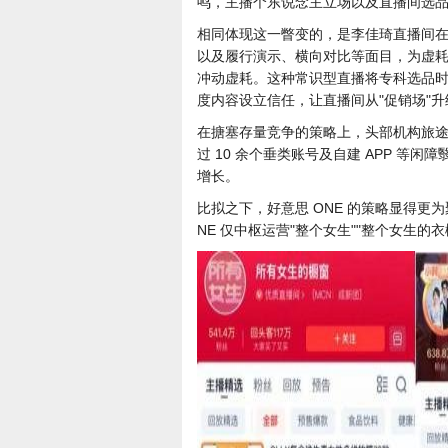
鸣，主播个东说念主立场以及直播间选
相同体现这一瞥变的，是李佳琦直播间在
以及履行演示、横向对比等面目，为虚
冲动虚耗。这种常识型直播将专科选品
度内容设立信任，让直播间从"促销场"
在搪塞存量竞争的策略上，头部机构旅
过 10 余个垂类账号及自建 APP 
增长。
比拟之下，好意思 ONE 的策略显得更为聚
NE 仅中枢运营"整个女生""整个女生的衣橱"