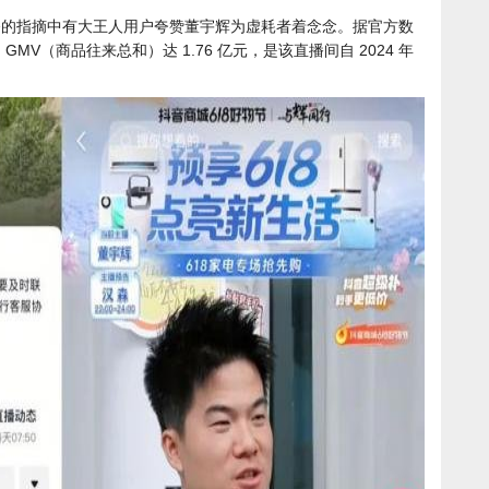
播的指摘中有大王人用户夸赞董宇辉为虚耗者着念念。据官方数
V（商品往来总和）达 1.76 亿元，是该直播间自 2024 年