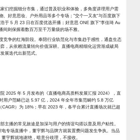
玩家们挖掘细分市集，通过普及职业和体验，多角度讲理用户需
食物、好意思妆、户外用品等多个专场；"交个一又友"与百度旗下
5 月 23 日在百度优选开播；好意思 ONE 旗下"李佳琦 Au
"等直播间则保握着数百万至千万量级的场不雅。
入高度竞争的红海阶段。奉陪行业轨范化与市集趋于感性，通盘生态
博弈，从依赖流量转向价值深耕。直播电商精细化运营渐成破局
昔发展迭代出新范式。
2025 年 5 月发布的《直播电商高质料发展汇报 2024》，直
用户范畴已达 5.97 亿，2024 年全年市集范畴约 5.8 万亿
率（CAGR）为 18%；早在 2023 年，各平台累计直播场次就已超
头部主播的常见旅途是加深与用户的情谊勾搭以普及用户粘性。
 618 家电专场直播中，董宇辉与品牌方就装置费问题发生争执。当品
时，董宇辉就地谢绝，暗意分歧理，不接收。